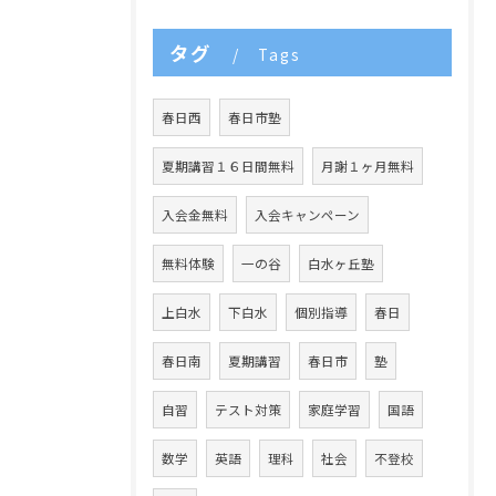
タグ
Tags
春日西
春日市塾
夏期講習１６日間無料
月謝１ヶ月無料
入会金無料
入会キャンペーン
無料体験
一の谷
白水ヶ丘塾
上白水
下白水
個別指導
春日
春日南
夏期講習
春日市
塾
自習
テスト対策
家庭学習
国語
数学
英語
理科
社会
不登校