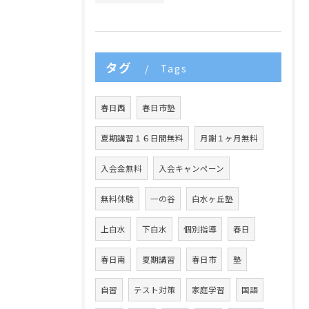
タグ
Tags
春日西
春日市塾
夏期講習１６日間無料
月謝１ヶ月無料
入会金無料
入会キャンペーン
無料体験
一の谷
白水ヶ丘塾
上白水
下白水
個別指導
春日
春日南
夏期講習
春日市
塾
自習
テスト対策
家庭学習
国語