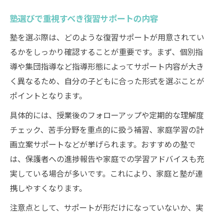
塾の復習サポートで見つかる苦手分野の対
塾選びで重視すべき復習サポートの内容
策法
塾を選ぶ際は、どのような復習サポートが用意されてい
勉強が苦手な子どもも伸びる塾サポートの
るかをしっかり確認することが重要です。まず、個別指
秘訣
導や集団指導など指導形態によってサポート内容が大き
個別指導塾の復習サポートによる苦手克服
く異なるため、自分の子どもに合った形式を選ぶことが
事例
ポイントとなります。
塾の復習サポートで苦手意識を変えるアプ
具体的には、授業後のフォローアップや定期的な理解度
ローチ
チェック、苦手分野を重点的に扱う補習、家庭学習の計
補習塾の復習サポート活用で苦手克服を目
画立案サポートなどが挙げられます。おすすめの塾で
指す
は、保護者への進捗報告や家庭での学習アドバイスも充
家庭と塾の連携で復習を強化するコツ
実している場合が多いです。これにより、家庭と塾が連
塾の復習サポートを家庭で活かす連携ポイ
携しやすくなります。
ント
注意点として、サポートが形だけになっていないか、実
家庭学習と塾復習サポートの最適なバラン