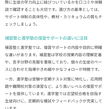
際に生徒の学力向上に結びついているかを口コミや体験
ス
談で確認することも大切です。選び方の基準としては、
塾の進捗報告を活かした復習計画の立て方
サポート体制の具体性や、教材・カリキュラムの質もチ
家庭と塾の情報共有が復習強化のカギとな
ェックしましょう。
る
補習塾と進学塾の復習サポートの違いに注目
塾の復習サポートを保護者が支える方法
忙しい家庭でも安心な塾復習サポート術
補習塾と進学塾では、復習サポートの内容や目的に明確
忙しい家庭でも続く塾復習サポートの活用
な違いがあります。補習塾は学校の授業内容の理解定着
法
や、苦手分野の克服を重視しており、個々の生徒のペー
スに合わせた指導やきめ細やかなフォローが特徴です。
塾の復習サポートで時短を叶える家庭学習
術
一方、進学塾は受験や定期テスト対策に特化し、応用問
家庭の負担を減らす塾復習サポートの工夫
題や難関校対策の演習など、より高いレベルの復習サポ
ートを提供しています。進学塾では志望校合格を目指す
塾の復習サポートで自立学習が身につく理
生徒向けに、定期的な模試やフィードバックが充実して
由
います。