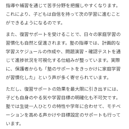
小学生向け補習塾の復習サポート成功例紹
指導や補習を通じて苦手分野を把握しやすくなります。
介
これにより、子どもは自信を持って次の学習に進むこと
塾の個別指導が生む復習サポートの効果
ができるようになるのです。
家庭と連携した塾復習サポートの実践例
また、復習サポートを受けることで、日々の家庭学習の
家庭学習習慣を塾で定着させる秘訣とは
習慣化も自然と促進されます。塾の指導では、計画的な
塾の復習サポートで家庭学習習慣が身につ
学習スケジュールの作成や、問題演習・確認テストを通
く理由
じて進捗状況を可視化する仕組みが整っています。実際
に、保護者からも「塾のサポートをきっかけに家庭学習
小学生の家庭学習を支える塾復習サポート
が習慣化した」という声が多く寄せられています。
の工夫
塾の宿題と復習サポートで学習リズムを作
ただし、復習サポートの効果を最大限に引き出すには、
る方法
子ども自身のやる気や学習目標の明確化も不可欠です。
塾では生徒一人ひとりの特性や学年に合わせて、モチベ
塾講師が提案する家庭学習定着のポイント
ーションを高める声かけや目標設定のサポートも行って
復習サポート塾で自発的に勉強できる子へ
います。
苦手克服へ導く塾の復習サポート活用法