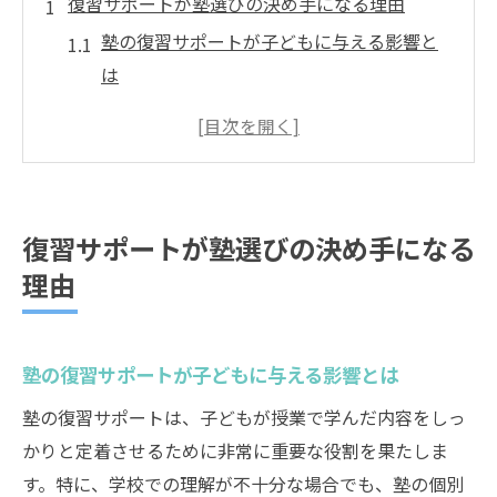
復習サポートが塾選びの決め手になる理由
塾の復習サポートが子どもに与える影響と
は
塾選びで重視すべき復習サポートの内容
補習塾と進学塾の復習サポートの違いに注
目
学力向上へ導く塾復習サポートのチェック
復習サポートが塾選びの決め手になる
ポイント
理由
家庭学習と塾の復習サポート両立のコツ
学力向上へ導く塾の復習サポート事例集
塾の復習サポートで実現した学力アップ事
塾の復習サポートが子どもに与える影響とは
例
塾の復習サポートは、子どもが授業で学んだ内容をしっ
勉強が苦手な子も変わった塾復習サポート
かりと定着させるために非常に重要な役割を果たしま
の体験談
す。特に、学校での理解が不十分な場合でも、塾の個別