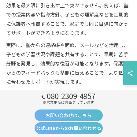
効果を最大限に引き出す上で欠かせません。例えば、塾
での授業内容や指導方針、子どもの理解度などを定期的
に保護者へ報告することで、家庭でも同じ目標に向かっ
てサポートができるようになります。
実際に、塾からの連絡帳や面談、メールなどを活用し、
子どもの学習状況や課題を共有することで、早期に苦手
分野を発見し、効果的な復習が可能となります。保護者
からのフィードバックも塾側に伝えることで、より個別
に合わせたサポートが実現します。
このような双方向の情報共有は、子どもが安心して学習
080-2309-4957
に取り組める環境作りにもつながります。信頼関係を築
※営業電話はお断りしています
き、家庭と塾が連携して子どもの成長を支えましょう。
お問い合わせはこちら
公式LINEからのお問い合わせ
塾の復習サポートを保護者が支える方法