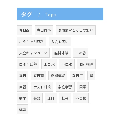
タグ
Tags
春日西
春日市塾
夏期講習１６日間無料
月謝１ヶ月無料
入会金無料
入会キャンペーン
無料体験
一の谷
白水ヶ丘塾
上白水
下白水
個別指導
春日
春日南
夏期講習
春日市
塾
自習
テスト対策
家庭学習
国語
数学
英語
理科
社会
不登校
講習