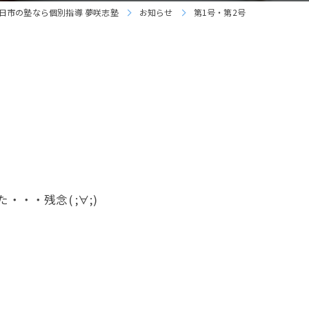
日市の塾なら個別指導 夢咲志塾
お知らせ
第1号・第2号
・残念( ;∀;)