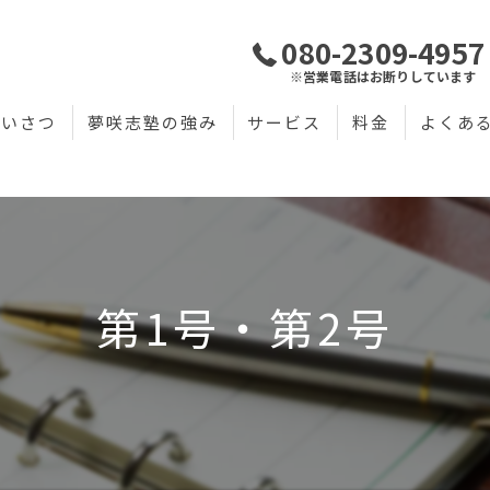
080-2309-4957
※営業電話はお断りしています
あいさつ
夢咲志塾の強み
サービス
料金
よくあ
第1号・第2号