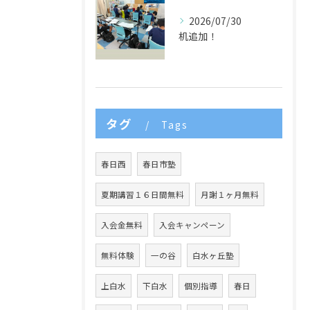
2026/07/30
机追加！
タグ
Tags
春日西
春日市塾
夏期講習１６日間無料
月謝１ヶ月無料
入会金無料
入会キャンペーン
無料体験
一の谷
白水ヶ丘塾
上白水
下白水
個別指導
春日