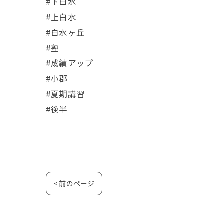
#下白水
#上白水
#白水ヶ丘
#塾
#成績アップ
#小郡
#夏期講習
#後半
< 前のページ