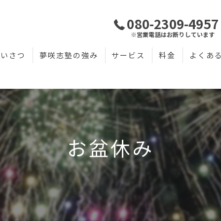
080-2309-4957
※営業電話はお断りしています
あいさつ
夢咲志塾の強み
サービス
料金
よくあ
お盆休み