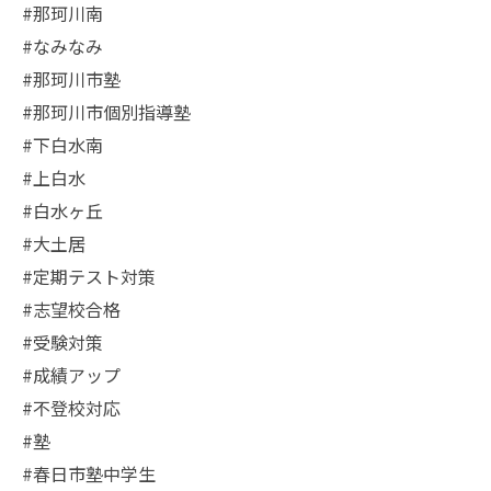
#那珂川南
#なみなみ
#那珂川市塾
#那珂川市個別指導塾
#下白水南
#上白水
#白水ヶ丘
#大土居
#定期テスト対策
#志望校合格
#受験対策
#成績アップ
#不登校対応
#塾
#春日市塾中学生