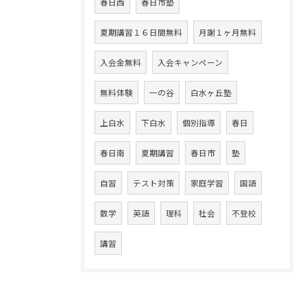
春日西
春日市塾
夏期講習１６日間無料
月謝１ヶ月無料
入会金無料
入会キャンペーン
無料体験
一の谷
白水ヶ丘塾
上白水
下白水
個別指導
春日
春日南
夏期講習
春日市
塾
自習
テスト対策
家庭学習
国語
数学
英語
理科
社会
不登校
講習