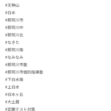
#天神山
#白水
#那珂川市
#那珂川中
#那珂川北
#なきた
#那珂川南
#なみなみ
#那珂川市塾
#那珂川市個別指導塾
#下白水南
#上白水
#白水ヶ丘
#大土居
#定期テスト対策