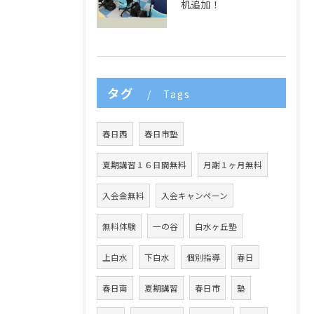
机追加！
タグ
Tags
春日西
春日市塾
夏期講習１６日間無料
月謝１ヶ月無料
入会金無料
入会キャンペーン
無料体験
一の谷
白水ヶ丘塾
上白水
下白水
個別指導
春日
春日南
夏期講習
春日市
塾