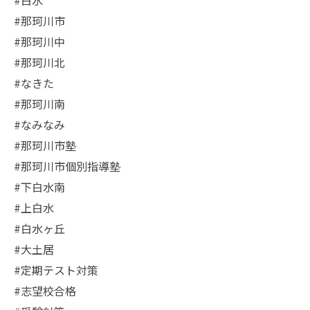
#那珂川市
#那珂川中
#那珂川北
#なきた
#那珂川南
#なみなみ
#那珂川市塾
#那珂川市個別指導塾
#下白水南
#上白水
#白水ヶ丘
#大土居
#定期テスト対策
#志望校合格