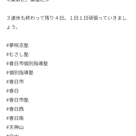
３連休も終わって残り４日。１日１日頑張っていきまし
ょう。
#夢咲志塾
#むさし塾
#春日市個別指導塾
#個別指導塾
#春日市
#春日
#春日市塾
#春日西
#春日南
#天神山
#白水