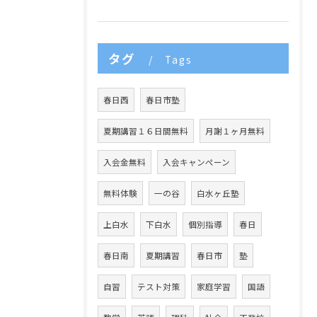
タグ
Tags
春日西
春日市塾
夏期講習１６日間無料
月謝１ヶ月無料
入会金無料
入会キャンペーン
無料体験
一の谷
白水ヶ丘塾
上白水
下白水
個別指導
春日
春日南
夏期講習
春日市
塾
自習
テスト対策
家庭学習
国語