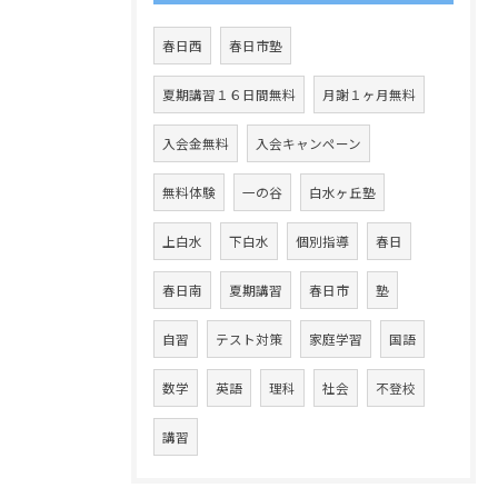
春日西
春日市塾
夏期講習１６日間無料
月謝１ヶ月無料
入会金無料
入会キャンペーン
無料体験
一の谷
白水ヶ丘塾
上白水
下白水
個別指導
春日
春日南
夏期講習
春日市
塾
自習
テスト対策
家庭学習
国語
数学
英語
理科
社会
不登校
講習