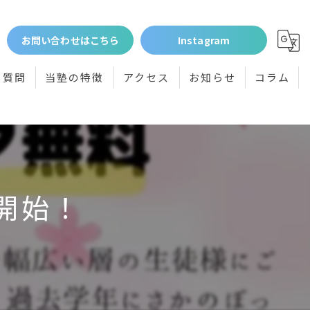
お問い合わせはこちら
Instagram
る質問
当塾の特徴
アクセス
お知らせ
コラム
個別指導
小学生
中学生
開始！
高校受験
体験