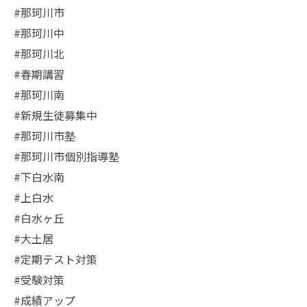
#那珂川市
#那珂川中
#那珂川北
#春期講習
#那珂川南
#新規生徒募集中
#那珂川市塾
#那珂川市個別指導塾
#下白水南
#上白水
#白水ヶ丘
#大土居
#定期テスト対策
#受験対策
#成績アップ