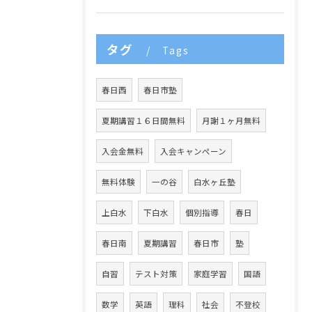
タグ
Tags
春日西
春日市塾
夏期講習１６日間無料
月謝１ヶ月無料
入会金無料
入会キャンペーン
無料体験
一の谷
白水ヶ丘塾
上白水
下白水
個別指導
春日
春日南
夏期講習
春日市
塾
自習
テスト対策
家庭学習
国語
数学
英語
理科
社会
不登校