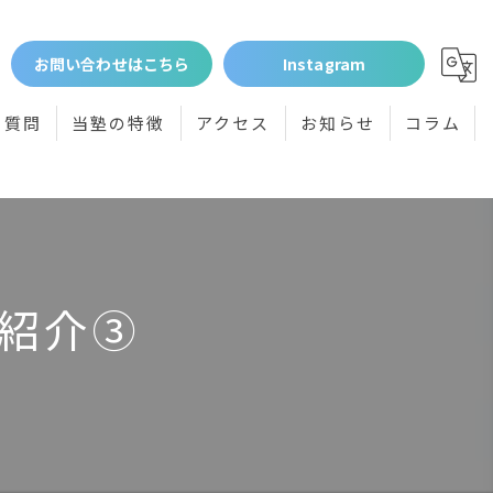
お問い合わせはこちら
Instagram
る質問
当塾の特徴
アクセス
お知らせ
コラム
個別指導
小学生
中学生
紹介③
高校受験
体験