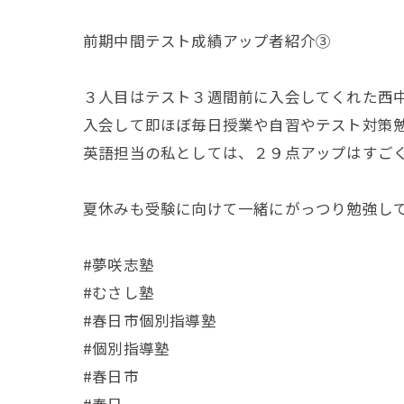
前期中間テスト成績アップ者紹介③
３人目はテスト３週間前に入会してくれた西
入会して即ほぼ毎日授業や自習やテスト対策勉
英語担当の私としては、２９点アップはすごく
夏休みも受験に向けて一緒にがっつり勉強して
#夢咲志塾
#むさし塾
#春日市個別指導塾
#個別指導塾
#春日市
#春日