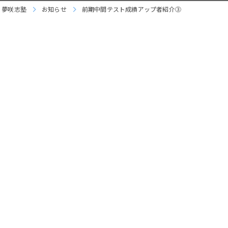
 夢咲志塾
お知らせ
前期中間テスト成績アップ者紹介③