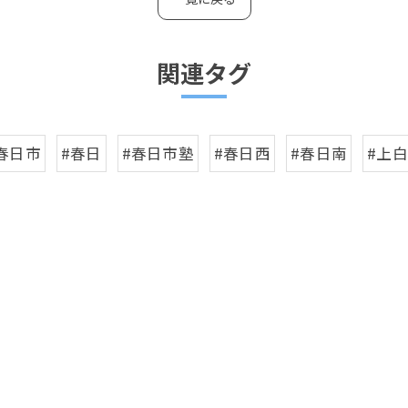
関連タグ
春日市
#春日
#春日市塾
#春日西
#春日南
#上