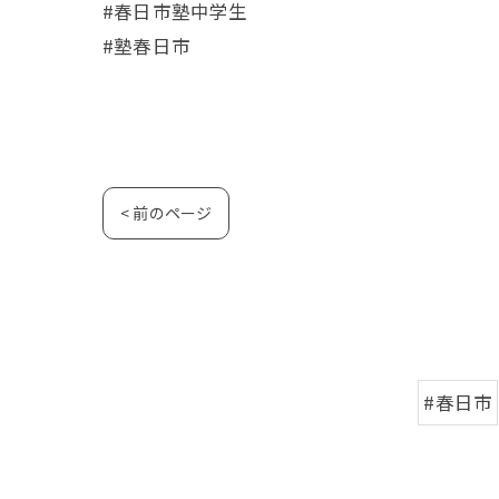
#春日市塾中学生
#塾春日市
< 前のページ
#春日市