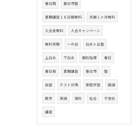
春日西
春日市塾
夏期講習１６日間無料
月謝１ヶ月無料
入会金無料
入会キャンペーン
無料体験
一の谷
白水ヶ丘塾
上白水
下白水
個別指導
春日
春日南
夏期講習
春日市
塾
自習
テスト対策
家庭学習
国語
数学
英語
理科
社会
不登校
講習