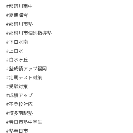
#那珂川南中
#夏期講習
#那珂川市塾
#那珂川市個別指導塾
#下白水南
#上白水
#白水ヶ丘
#塾成績アップ福岡
#定期テスト対策
#受験対策
#成績アップ
#不登校対応
#博多南駅塾
#春日市塾中学生
#塾春日市