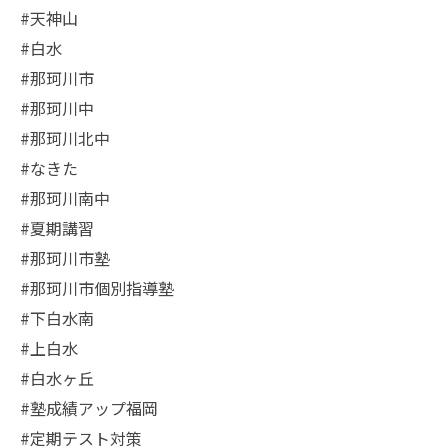
#天神山
#白水
#那珂川市
#那珂川中
#那珂川北中
#なきた
#那珂川南中
#夏期講習
#那珂川市塾
#那珂川市個別指導塾
#下白水南
#上白水
#白水ヶ丘
#塾成績アップ福岡
#定期テスト対策