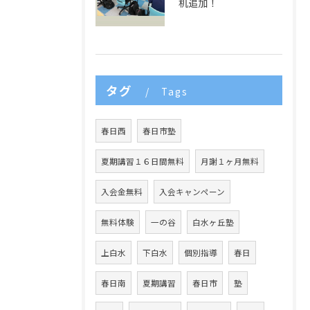
机追加！
タグ
Tags
春日西
春日市塾
夏期講習１６日間無料
月謝１ヶ月無料
入会金無料
入会キャンペーン
無料体験
一の谷
白水ヶ丘塾
上白水
下白水
個別指導
春日
春日南
夏期講習
春日市
塾