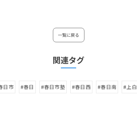
一覧に戻る
関連タグ
春日市
#春日
#春日市塾
#春日西
#春日南
#上