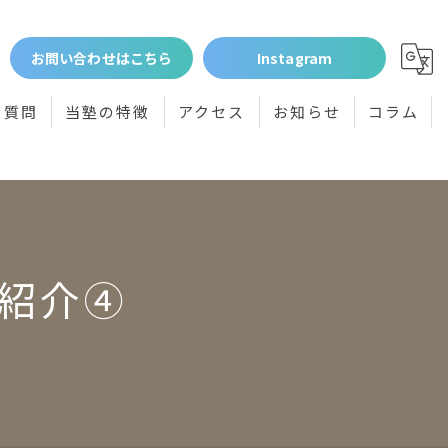
お問い合わせはこちら
Instagram
る質問
当塾の特徴
アクセス
お知らせ
コラム
個別指導
小学生
中学生
紹介④
高校受験
体験