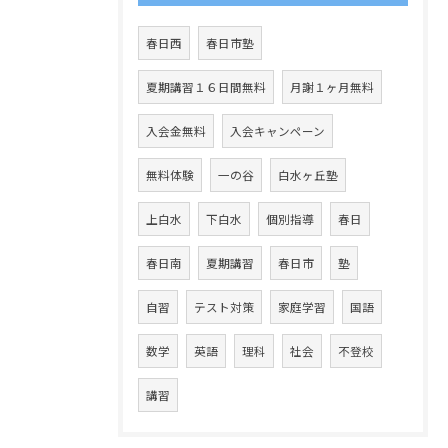
春日西
春日市塾
夏期講習１６日間無料
月謝１ヶ月無料
入会金無料
入会キャンペーン
無料体験
一の谷
白水ヶ丘塾
上白水
下白水
個別指導
春日
春日南
夏期講習
春日市
塾
自習
テスト対策
家庭学習
国語
数学
英語
理科
社会
不登校
講習