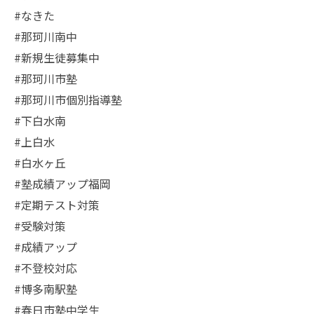
#なきた
#那珂川南中
#新規生徒募集中
#那珂川市塾
#那珂川市個別指導塾
#下白水南
#上白水
#白水ヶ丘
#塾成績アップ福岡
#定期テスト対策
#受験対策
#成績アップ
#不登校対応
#博多南駅塾
#春日市塾中学生