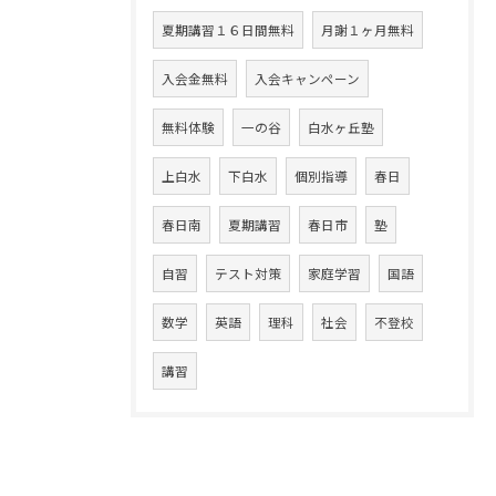
夏期講習１６日間無料
月謝１ヶ月無料
入会金無料
入会キャンペーン
無料体験
一の谷
白水ヶ丘塾
上白水
下白水
個別指導
春日
春日南
夏期講習
春日市
塾
自習
テスト対策
家庭学習
国語
数学
英語
理科
社会
不登校
講習