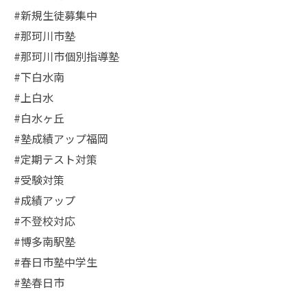
#新規生徒募集中
#那珂川市塾
#那珂川市個別指導塾
#下白水南
#上白水
#白水ヶ丘
#塾成績アップ福岡
#定期テスト対策
#受験対策
#成績アップ
#不登校対応
#博多南駅塾
#春日市塾中学生
#塾春日市