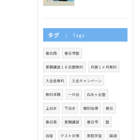
タグ
Tags
春日西
春日市塾
夏期講習１６日間無料
月謝１ヶ月無料
入会金無料
入会キャンペーン
無料体験
一の谷
白水ヶ丘塾
上白水
下白水
個別指導
春日
春日南
夏期講習
春日市
塾
自習
テスト対策
家庭学習
国語