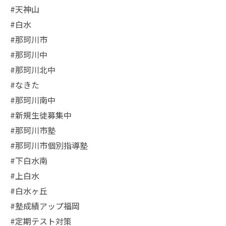
#天神山
#白水
#那珂川市
#那珂川中
#那珂川北中
#なきた
#那珂川南中
#新規生徒募集中
#那珂川市塾
#那珂川市個別指導塾
#下白水南
#上白水
#白水ヶ丘
#塾成績アップ福岡
#定期テスト対策