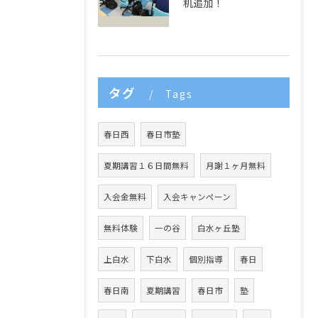
机追加！
タグ
Tags
春日西
春日市塾
夏期講習１６日間無料
月謝１ヶ月無料
入会金無料
入会キャンペーン
無料体験
一の谷
白水ヶ丘塾
上白水
下白水
個別指導
春日
春日南
夏期講習
春日市
塾