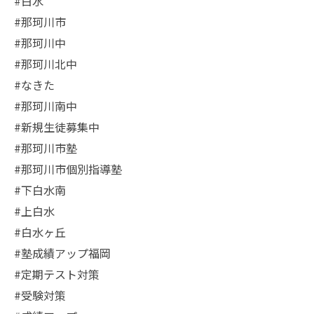
#白水
#那珂川市
#那珂川中
#那珂川北中
#なきた
#那珂川南中
#新規生徒募集中
#那珂川市塾
#那珂川市個別指導塾
#下白水南
#上白水
#白水ヶ丘
#塾成績アップ福岡
#定期テスト対策
#受験対策