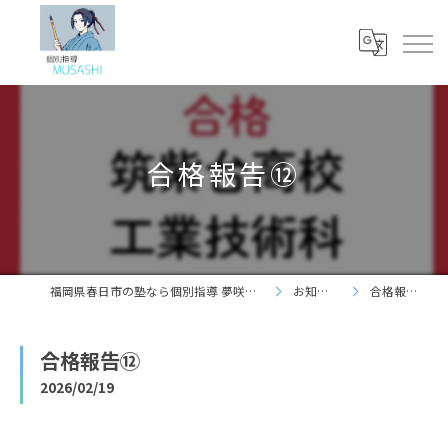
合格報告⑫
福岡県春日市の塾なら個別指導 夢咲志塾
お知らせ
合格報告⑫
合格報告⑫
2026/02/19