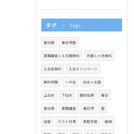
タグ
Tags
春日西
春日市塾
夏期講習１６日間無料
月謝１ヶ月無料
入会金無料
入会キャンペーン
無料体験
一の谷
白水ヶ丘塾
上白水
下白水
個別指導
春日
春日南
夏期講習
春日市
塾
自習
テスト対策
家庭学習
国語