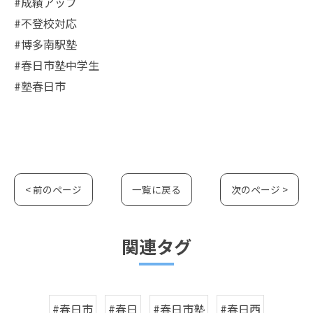
#成績アップ
#不登校対応
#博多南駅塾
#春日市塾中学生
#塾春日市
< 前のページ
一覧に戻る
次のページ >
関連タグ
#春日市
#春日
#春日市塾
#春日西