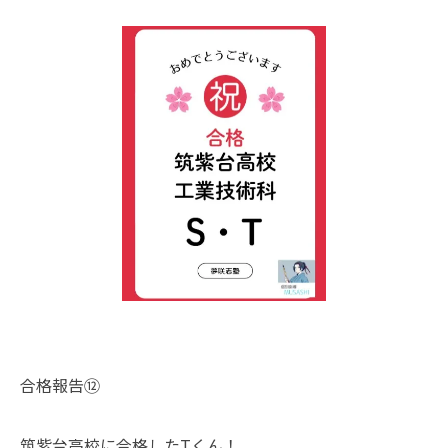
合格報告⑫
筑紫台高校に合格したTくん！