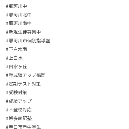
#那珂川中
#那珂川北中
#那珂川南中
#新規生徒募集中
#那珂川市個別指導塾
#下白水南
#上白水
#白水ヶ丘
#塾成績アップ福岡
#定期テスト対策
#受験対策
#成績アップ
#不登校対応
#博多南駅塾
#春日市塾中学生