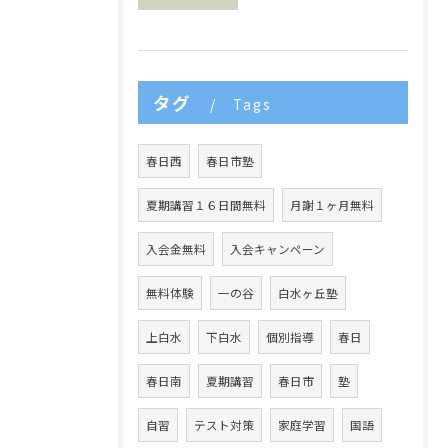
タグ
Tags
春日西
春日市塾
夏期講習１６日間無料
月謝１ヶ月無料
入会金無料
入会キャンペーン
無料体験
一の谷
白水ヶ丘塾
上白水
下白水
個別指導
春日
春日南
夏期講習
春日市
塾
自習
テスト対策
家庭学習
国語