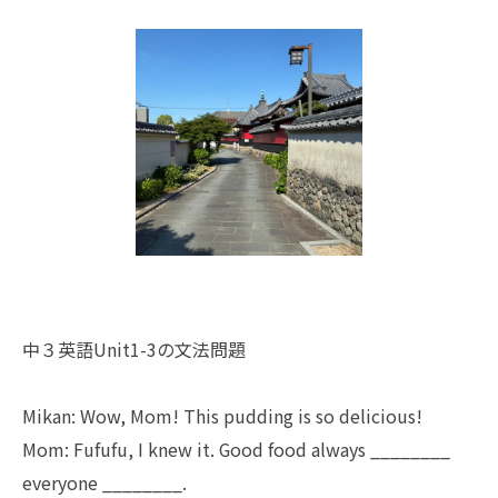
中３英語Unit1-3の文法問題
Mikan: Wow, Mom! This pudding is so delicious!
Mom: Fufufu, I knew it. Good food always ________
everyone ________.