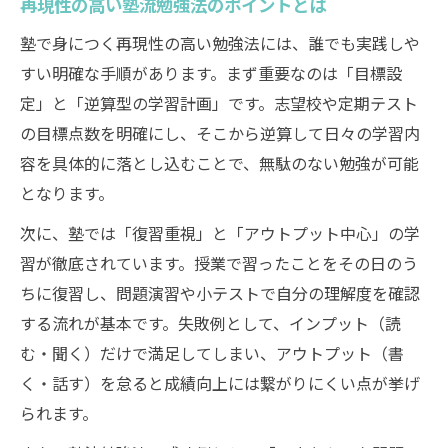
再現性の高い塾流勉強法のポイントとは
塾に行かない人の勉強法と塾活用のコツ
塾で身につく再現性の高い勉強法には、誰でも実践しや
塾を使った学習で得られるサポートの特徴
すい明確な手順があります。まず重要なのは「目標設
塾が教える勉強法と自宅学習の違いとは
定」と「逆算型の学習計画」です。志望校や定期テスト
塾活用で得られる計画性と継続力のメリッ
の目標点数を明確にし、そこから逆算して日々の学習内
ト
容を具体的に落とし込むことで、無駄のない勉強が可能
塾の勉強法で成績アップを実現する秘訣
となります。
塾の勉強法で成績アップを叶える実践術
次に、塾では「復習重視」と「アウトプット中心」の学
塾の指導を活かした効率的な復習法
習が徹底されています。授業で習ったことをその日のう
成績アップにつながる塾流学習サイクル
ちに復習し、問題演習や小テストで自分の理解度を確認
する流れが基本です。失敗例として、インプット（読
塾の勉強法で間違い直しを徹底する方法
む・聞く）だけで満足してしまい、アウトプット（書
塾活用で学年トップを目指す勉強法
く・話す）を怠ると成績向上には繋がりにくい点が挙げ
られます。