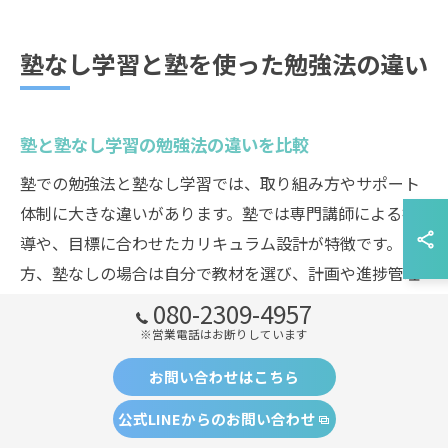
塾なし学習と塾を使った勉強法の違い
塾と塾なし学習の勉強法の違いを比較
塾での勉強法と塾なし学習では、取り組み方やサポート
体制に大きな違いがあります。塾では専門講師による指
導や、目標に合わせたカリキュラム設計が特徴です。一
方、塾なしの場合は自分で教材を選び、計画や進捗管理
も自己責任となります。
080-2309-4957
※営業電話はお断りしています
塾のメリットは、勉強の仕方を教えてくれる点や、苦手
分野のピンポイント指導、定期的な模試やテストによる
お問い合わせはこちら
実力チェックが受けられることです。例えば「勉強の仕
公式LINEからのお問い合わせ
方がわからない」と悩む生徒も、塾の個別指導で着実に