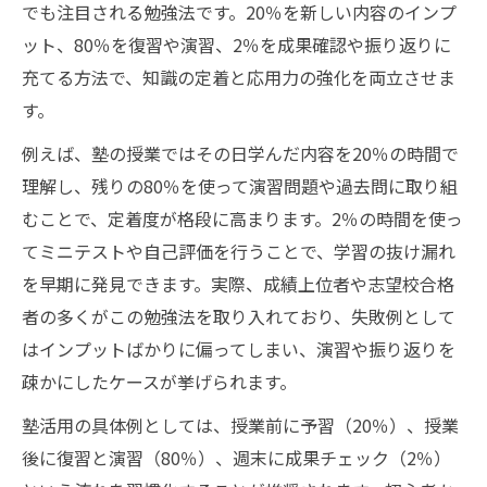
でも注目される勉強法です。20％を新しい内容のインプ
ット、80％を復習や演習、2％を成果確認や振り返りに
充てる方法で、知識の定着と応用力の強化を両立させま
す。
例えば、塾の授業ではその日学んだ内容を20％の時間で
理解し、残りの80％を使って演習問題や過去問に取り組
むことで、定着度が格段に高まります。2％の時間を使っ
てミニテストや自己評価を行うことで、学習の抜け漏れ
を早期に発見できます。実際、成績上位者や志望校合格
者の多くがこの勉強法を取り入れており、失敗例として
はインプットばかりに偏ってしまい、演習や振り返りを
疎かにしたケースが挙げられます。
塾活用の具体例としては、授業前に予習（20％）、授業
後に復習と演習（80％）、週末に成果チェック（2％）