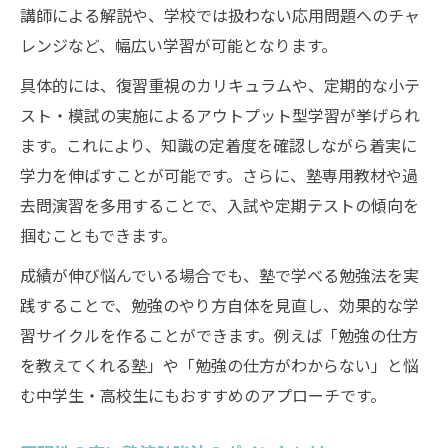
講師による解説や、学校では扱わない応用問題へのチャ
勉強時間の使い方を塾で最適化する方法
レンジなど、幅広い学習が可能となります。
塾流反復学習で知識を定着させるコツ
具体的には、復習重視のカリキュラムや、定期的な小テ
塾が提案する勉強法で短時間集中を実現
スト・模試の実施によるアウトプット型学習が挙げられ
塾活用で学校教材を有効に回すテクニック
ます。これにより、知識の定着度を確認しながら着実に
勉強法がわからない時に塾が役立つ理由
学力を伸ばすことが可能です。さらに、塾専用教材や過
塾で勉強法をゼロから教えてもらえる安心
去問演習を多用することで、入試や定期テストの傾向を
感
掴むこともできます。
勉強の仕方がわからない悩みを塾で解消
成績が伸び悩んでいる場合でも、塾で学べる勉強法を実
塾の指導で自分に合う勉強法が見つかる
践することで、勉強のやり方自体を見直し、効果的な学
塾の先生が勉強法を丁寧にアドバイス
習サイクルを作ることができます。例えば「勉強の仕方
を教えてくれる塾」や「勉強の仕方がわからない」と悩
塾なら実践しやすい勉強法を体験できる
む中学生・高校生にもおすすめのアプローチです。
塾なし学習と塾を使った勉強法の違い
塾と塾なし学習の勉強法の違いを比較