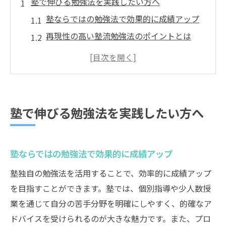
塾で伸びる勉強法を実践したい方へ
塾ならではの勉強法で効果的に成績アップ
再現性の高い塾流勉強法のポイントとは
塾で学ぶ計画的な勉強習慣の作り方
20・8・2勉強法と塾活用の実践例
やってはいけない塾での勉強法とは
自分に合った塾の活用術と勉強習慣
塾で伸びる勉強法を実践したい方へ
塾で身につく自分に合う勉強法の選び方
勉強の仕方がわからない時の塾の活用術
塾ならではの勉強法で効果的に成績アップ
塾で続けるための週間計画と目標設定
塾独自の勉強法を活用することで、効率的に成績アップ
塾のサポートで学習習慣を定着させる方法
を目指すことができます。塾では、個別指導や少人数授
塾と自宅学習を組み合わせた勉強習慣
業を通じて自分の苦手分野を明確にしやすく、的確なア
効率化を叶える塾流の勉強スタイルとは
ドバイスを受けられるのが大きな魅力です。また、プロ
塾で実践する効率的な勉強スタイル