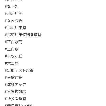
#なきた
#那珂川南
#なみなみ
#那珂川市塾
#那珂川市個別指導塾
#下白水南
#上白水
#白水ヶ丘
#大土居
#定期テスト対策
#受験対策
#成績アップ
#不登校対応
#博多南駅塾
#春日市塾中学生