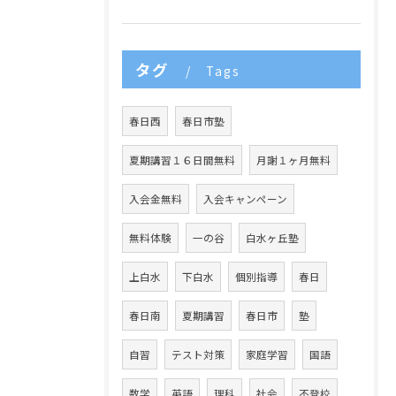
タグ
Tags
春日西
春日市塾
夏期講習１６日間無料
月謝１ヶ月無料
入会金無料
入会キャンペーン
無料体験
一の谷
白水ヶ丘塾
上白水
下白水
個別指導
春日
春日南
夏期講習
春日市
塾
自習
テスト対策
家庭学習
国語
数学
英語
理科
社会
不登校